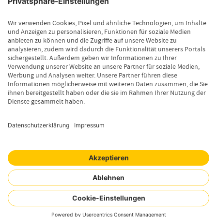
Kontakt
Extranet
Zahlungsverkehr
Schaden melden
Telemedizin
Wissenswertes
Magazin
Newsletter-Anmeldung
Copyright © 2026 Uelzener Versicherungen
Sitemap
Datenschutz
Compliance
Impressum
Barrierefreiheitserklärung
Cookie-Einstellungen
Mensch. Tier. Wir.