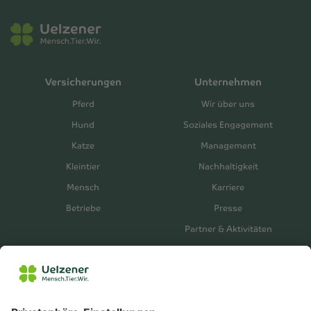
Versicherungen
Unternehmen
Pferd
Wir über uns
Hund
Soziales Engagement
Katze
Management
Kleintier
Nachhaltigkeit
Mensch
Karriere
Betriebe
Presse
Partner & Aktivitäten
Unternehmensberichte
Service
Vertrieb
Serviceportal
Vermittlerbereich