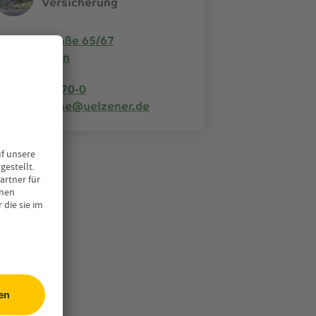
Versicherung
eerßer Straße 65/67
9525 Uelzen
el.:
0581 8070-0
-Mail:
presse@uelzener.de