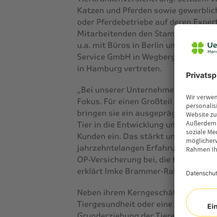
Katzen und Pferden sowie gewerbli
oder Pferdebetriebe auf deren Exper
Mitarbeitenden den Stammsitz im ni
u.a. mit Büros in Berlin und Hambur
Service GmbH in Wegberg, Deine Ti
in Hamburg vertreten.
„Bei unserer Unternehmensphilosoph
Fokus. Für einen Großteil unserer Mi
bringen sie ein ausgeprägtes Vers
Tier in die Entwicklung unserer Pro
Kunden ein. Das stärkt unsere Innov
jahrzehntelangen Erfahrung mit zu d
OP-Versicherung bei, die für die Ve
erklärt Imke Brammer-Rahlfs, Vorst
Neben ihrem Kerngeschäft engagiert 
Tiergesundheit oder eine tiergerech
Grunderziehung der Tiere trägt zum 