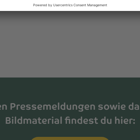
en Situationen vorzubeugen“, macht Brammer-
en Pressemeldungen sowie d
Bildmaterial findest du hier: