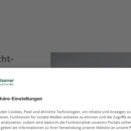
cht-
ng
nd
Zwecken und
 Sachen