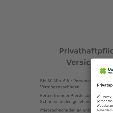
Privathaftpfli
Versicheru
Bis 50 Mio. € für Personen-, Sach- u
Vermögensschäden.
Reiten fremder Pferde zu privaten 
Schäden an den geliehenen Pferden.
Mietsachschäden an unbeweglichen