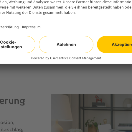
herung
losion,
itzschlag,