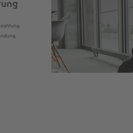
rung
szahlung.
indung.