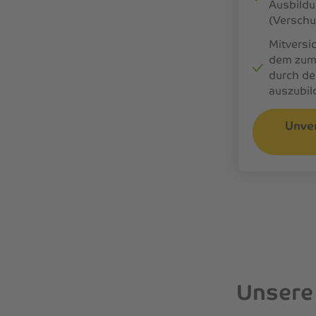
Ausbildu
(Verschu
Mitversi
dem zum
durch d
auszubil
Unver
Unsere 