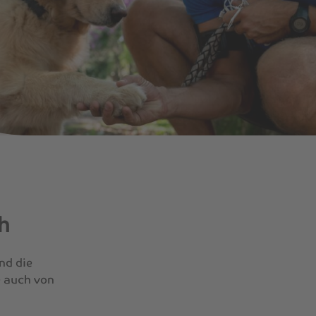
h
nd die
e auch von