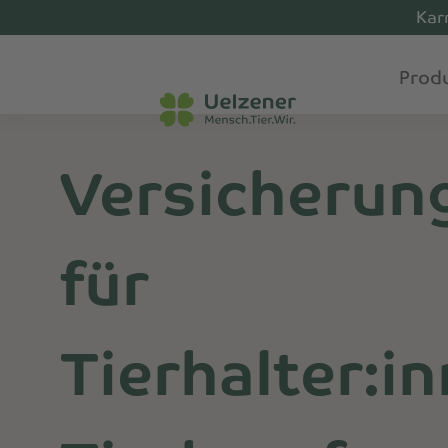
Kar
Prod
Versicherun
für
Tierhalter:i