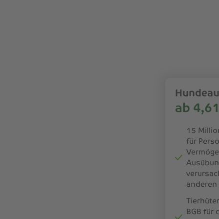
Hundeaus
ab 4,6
15 Mill
für Pers
Vermögen
Ausübung
verursac
anderen 
Tierhüte
BGB für 