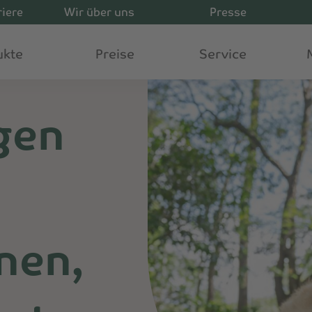
riere
Wir über uns
Presse
ukte
Preise
Service
gen
nnen,