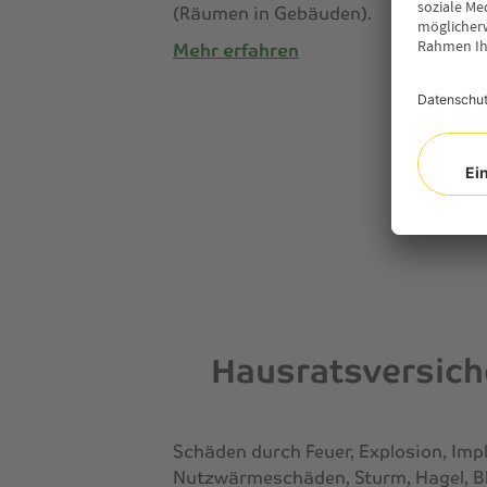
(Räumen in Gebäuden).
Mehr erfahren
Hausratsversic
Schäden durch Feuer, Explosion, Imp
Nutzwärmeschäden, Sturm, Hagel, Bl