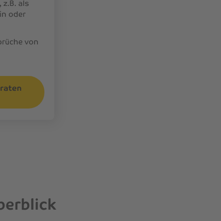
 z.B. als
in oder
rüche von
eraten
berblick