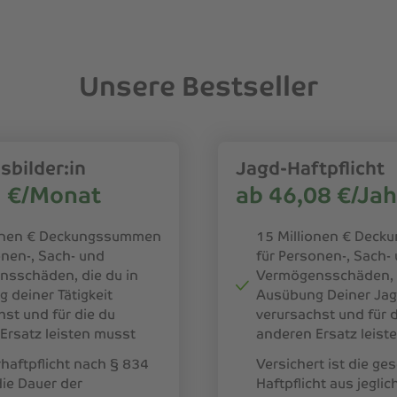
Unsere Bestseller
bilder:in
Jagd-Haftpflicht
1 €/Monat
ab 46,08 €/Jah
ionen € Deckungssummen
15 Millionen € Dec
onen-, Sach- und
für Personen-, Sach-
sschäden, die du in
Vermögensschäden, d
 deiner Tätigkeit
Ausübung Deiner Ja
hst und für die du
verursachst und für 
Ersatz leisten musst
anderen Ersatz leist
rhaftpflicht nach § 834
Versichert ist die ges
die Dauer der
Haftpflicht aus jeglic