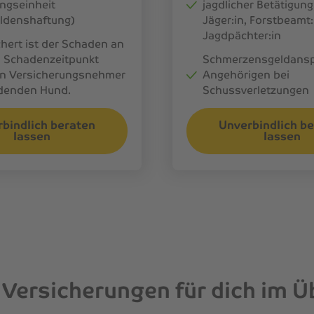
ngseinheit
jagdlicher Betätigung,
ldenshaftung)
Jäger:in, Forstbeamt:
Jagdpächter:in
chert ist der Schaden an
 Schadenzeitpunkt
Schmerzensgeldansp
en Versicherungsnehmer
Angehörigen bei
denden Hund.
Schussverletzungen
bindlich beraten
Unverbindlich b
lassen
lassen
Versicherungen für dich im Ü