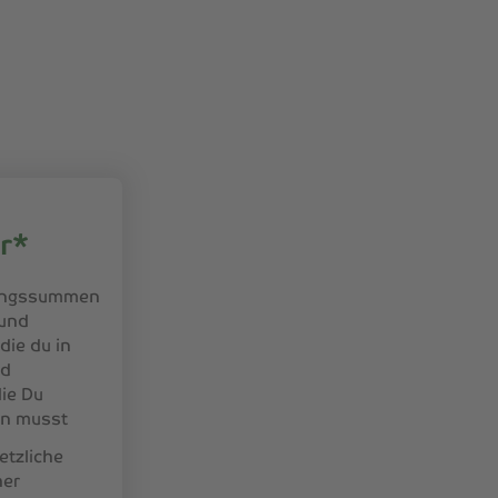
r*
kungssummen
 und
ie du in
gd
die Du
en musst
etzliche
her