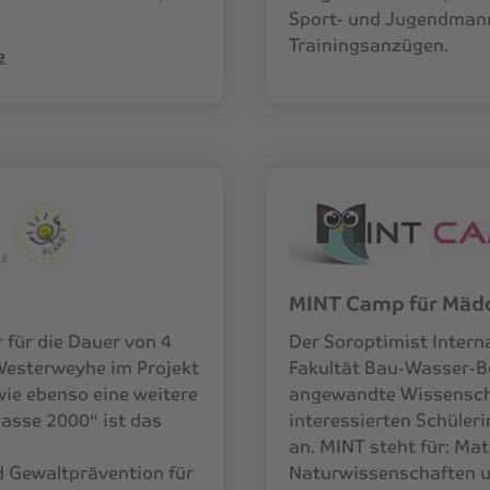
Sport- und Jugendmann
Trainingsanzügen.
e
MINT Camp für Mäd
 für die Dauer von 4
Der Soroptimist Interna
Westerweyhe im Projekt
Fakultät Bau-Wasser-Bo
wie ebenso eine weitere
angewandte Wissenscha
Klasse 2000“ ist das
interessierten Schüle
an. MINT steht für: Ma
d Gewaltprävention für
Naturwissenschaften u