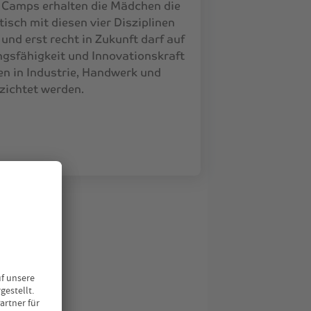
n Camps erhalten die Mädchen die
isch mit diesen vier Disziplinen
und erst recht in Zukunft darf auf
ngsfähigkeit und Innovationskraft
n in Industrie, Handwerk und
zichtet werden.