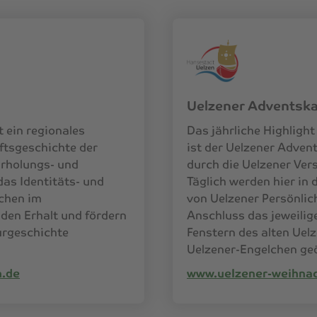
Uelzener Adventska
 ein regionales
Das jährliche Highligh
ftsgeschichte der
ist der Uelzener Adven
Erholungs- und
durch die Uelzener Ver
das Identitäts- und
Täglich werden hier in
chen im
von Uelzener Persönlic
den Erhalt und fördern
Anschluss das jeweilig
urgeschichte
Fenstern des alten Uel
Uelzener-Engelchen geö
.de
www.uelzener-weihnac