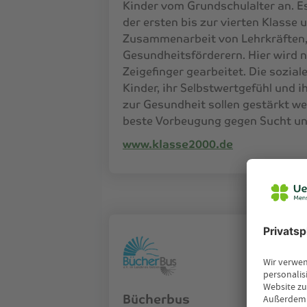
Kinder vom Grundschulalter an. Es
der ersten bis zur vierten Klasse 
Zusammenarbeit von Lehrkräften, 
Gesundheitsförderern. Hier wird 
Zeigefinger gearbeitet. Die sozia
Kinder, ihr Selbstwertgefühl und i
zur Gesundheit sollen gestärkt we
beste Vorbeugung gegen Sucht un
www.klasse2000.de
Bücherbus