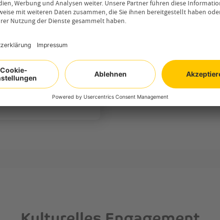
n Verein „Bücherbus
ächendeckend
reich mit Büchern und
gt. Dieses Projekt
nd Kultur. Der
tellen im Landkreis
Kulturelles Engagement