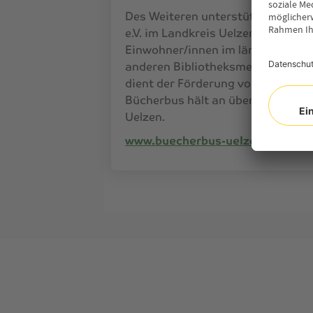
Des Weiteren unterstützen wir de
e.V. im Landkreis Uelzen“, der fl
Einwohner/innen im ländlichen Be
anderen Bibliotheksmedien versor
dient der Förderung von Bildung u
Bücherbus hält an über 100 Haltes
Uelzen.
www.buecherbus-uelzen.de