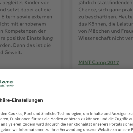
 begleitet Kinder von
jährlich stattfindende
und setzt dabei auf die
Chance, sich ganz prakt
Eltern sowie externen
zu beschäftigen. Heute 
nicht mit erhobenem
das Können, die Leistu
len Kompetenzen der
von Mädchen und Fraue
hre positive Einstellung
Wissenschaft nicht ver
rden. Denn das ist die
d Gewalt.
MINT Camp 2017