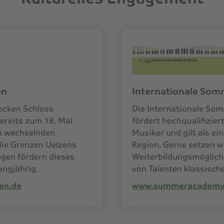
en
Internationale So
ocken Schloss
Die Internationale So
ereits zum 18. Mal
fördert hochqualifizie
ch wechselnden
Musiker und gilt als ei
die Grenzen Uelzens
Region. Gerne setzen wi
ngen fördern dieses
Weiterbildungsmöglich
angjährig.
von Talenten klassische
en.de
www.summeracademy