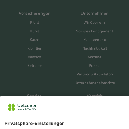
Versicherungen
Unternehmen
Pferd
Wir über uns
Hund
Soziales Engagement
Katze
Management
Kleintier
Nachhaltigkeit
Mensch
Karriere
Betriebe
Presse
Partner & Aktivitäten
Unternehmensberichte
Service
Vertrieb
Serviceportal
Vermittlerbereich
Kontakt
Extranet
Zahlungsverkehr