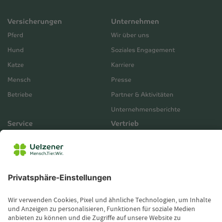
Versicherungen
Unternehmen
Pferd
Wir über uns
Hund
Soziales Engagement
Katze
Karriere
Mensch
Presse
Betriebe
Partner & Aktivitäten
Unternehmensberichte
Service
Vertrieb
Servicebereich
Vermittlerbereich
Kontakt
Leistungsfall melden
Produktinformationen anfordern
Wissenswertes
Magazin