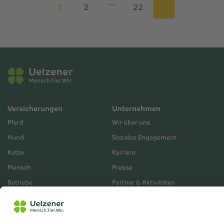
…
1
2
22
Versicherungen
Unternehmen
Pferd
Wir über uns
Hund
Soziales Engagement
Katze
Karriere
Mensch
Presse
Betriebe
Partner & Aktivitäten
Unternehmensberichte
Service
Vertrieb