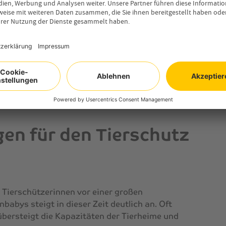
ebevollen Zuhause geboren wird, kann genauso
n, die gepflegt und umsorgt werden, sind
t draußen. Hier spielt es keine Rolle, zu
en.
ränklicher seien als Maikätzchen, trifft
. Der Geburtsmonat allein sagt wenig aus. Viel
 Mutter und die Fürsorge in den ersten Wochen.
en für den Tierschutz
 Tierschützerinnen vor einer großen
babys steigt in dieser Zeit deutlich an. Oft
bersteigt die Kapazitäten der Tierheime und