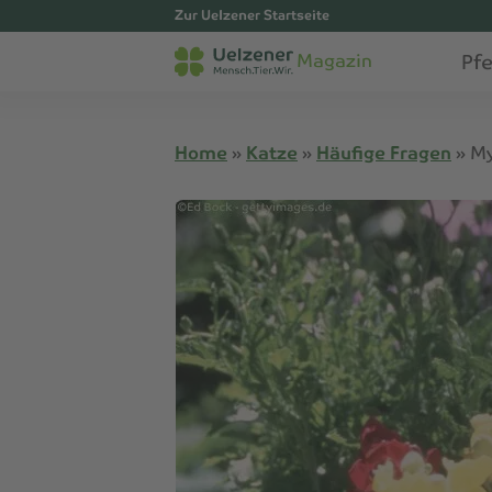
Zur Uelzener Startseite
Pf
Magazin
Home
»
Katze
»
Häufige Fragen
»
My