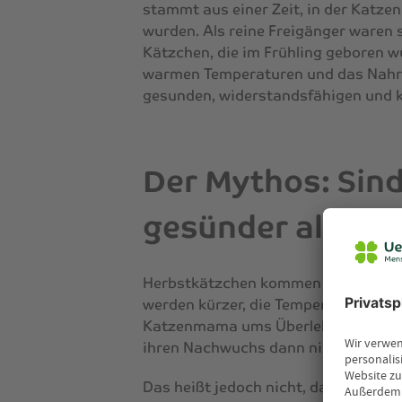
stammt aus einer Zeit, in der Katze
wurden. Als reine Freigänger waren 
Kätzchen, die im Frühling geboren 
warmen Temperaturen und das Nahru
gesunden, widerstandsfähigen und 
Der Mythos: Sind
gesünder als He
Herbstkätzchen kommen unter schwi
werden kürzer, die Temperaturen sin
Katzenmama ums Überleben kämpft, h
ihren Nachwuchs dann nicht ausreic
Das heißt jedoch nicht, dass Herbs