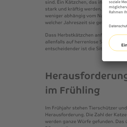
sind. Ein Kätzchen, das in einem li
stark und kräftig werden. Hauskatze
weniger abhängig vom Nahrungsangebo
welcher Jahreszeit sie geboren werd
Dass Herbstkätzchen anfälliger und k
allenfalls auf herrenlose Streuner zu
entscheidender ist die Situation der
Herausforderung
im Frühling
Im Frühjahr stehen Tierschützer und
Herausforderung. Die Zahl der Katzen
werden ganze Würfe gefunden. Das ü