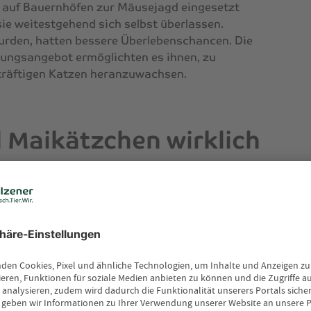
n auf Bauernhöfen zur Mäusejagd eingesetzt
sie weitestgehend sich selbst überlassen.
wurden, hatten bessere Überlebenschancen. Die
ngsangebot ermöglichten es ihnen, zu
kräftigen Katzen heranzuwachsen.
 Maikätzchen wirklich
rbstkätzchen?
erigeren Bedingungen zur Welt. Die Tage
ken und die Nahrung ist knapp. Wenn eine
at sie weniger Kraft für ihre Jungen. Sie kann
hend versorgen.
tkätzchen automatisch schwach oder kränklich