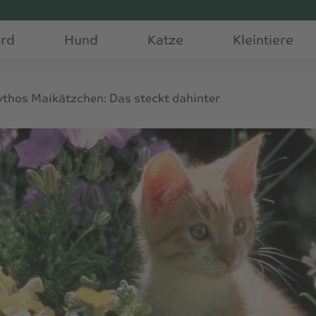
erd
Hund
Katze
Kleintiere
thos Maikätzchen: Das steckt dahinter