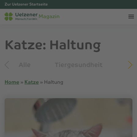
Zur Uelzener Startseite
Magazin
Katze: Haltung
Alle
Tiergesundheit
Tip
Home
»
Katze
»
Haltung