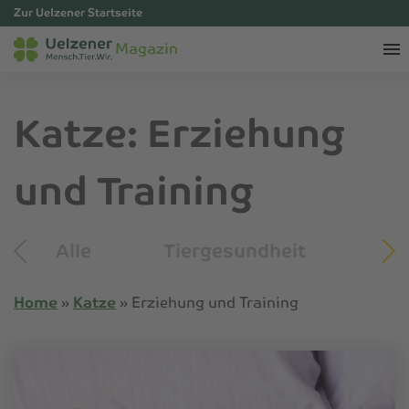
Zur Uelzener Startseite
Magazin
Katze: Erziehung
und Training
Alle
Tiergesundheit
Tip
Home
»
Katze
»
Erziehung und Training