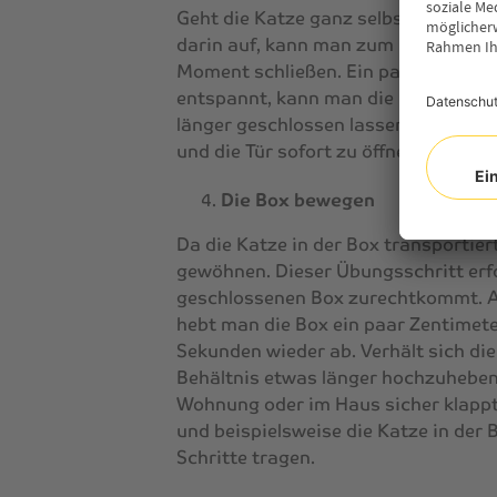
Geht die Katze ganz selbstverständli
darin auf, kann man zum nächsten Sc
Moment schließen. Ein paar Sekunden
entspannt, kann man die Intervalle 
länger geschlossen lassen. Wichtig i
und die Tür sofort zu öffnen, wenn es
Die Box bewegen
Da die Katze in der Box transportie
gewöhnen. Dieser Übungsschritt erfo
geschlossenen Box zurechtkommt. Auc
hebt man die Box ein paar Zentimete
Sekunden wieder ab. Verhält sich di
Behältnis etwas länger hochzuhebe
Wohnung oder im Haus sicher klappt
und beispielsweise die Katze in der 
Schritte tragen.