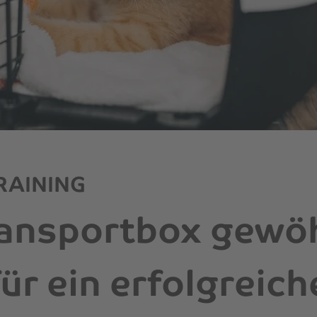
RAINING
ransportbox gewö
für ein erfolgreich