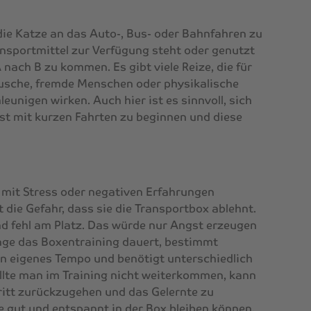
n
die Katze an das Auto-, Bus- oder Bahnfahren zu
nsportmittel zur Verfügung steht oder genutzt
nach B zu kommen. Es gibt viele Reize, die für
äusche, fremde Menschen oder physikalische
eunigen wirken. Auch hier ist es sinnvoll, sich
st mit kurzen Fahrten zu beginnen und diese
t mit Stress oder negativen Erfahrungen
 die Gefahr, dass sie die Transportbox ablehnt.
d fehl am Platz. Das würde nur Angst erzeugen
nge das Boxentraining dauert, bestimmt
sein eigenes Tempo und benötigt unterschiedlich
ollte man im Training nicht weiterkommen, kann
hritt zurückzugehen und das Gelernte zu
tze gut und entspannt in der Box bleiben können,