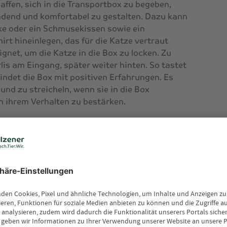
affen, sich in die Transportbox zu begeben,
nladend und komfortabel zu gestalten. Dazu kann
ke oder ein Schmusekissen sowie ein
hirt hineinlegen, das für die Katze vertraut
ignet, um die Katze in die Box zu locken. Zu
lis am Eingang, später weiter hinten. So tastet
bindet die Box mit positiven Erfahrungen. Es
und zu streicheln, wenn sie in die Box
in ihrem Verhalten zu bestärken.
eidend. Die Katze sollte die Möglichkeit haben,
rem eigenen Tempo zu erkunden. Das kann
dauern. Eine langsame Annährung ist wichtig,
gebung gewöhnen und sich darin wirklich