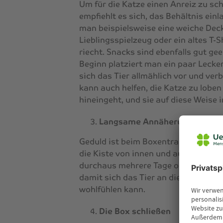
Um für die Katze einen Anreiz zu sch
empfiehlt es sich, das Behältnis ei
man beispielsweise eine weiche Dec
Lieblingsspielzeug oder ein altes T-S
riecht. Snacks sind ebenfalls gut gee
Beginn platziert man ein paar Lecker
sich das Tier allmählich vor und ver
kann auch helfen, die Katze zu loben 
hineingeht, und sie auf diese Weise 
Langsame Annäherung
Geduld ist beim Boxentraining entsch
die Kiste von innen und außen in ih
durchaus mehrere Tage oder Wochen 
damit sich das Tier an die neue Um
wohlfühlen kann.
Die Box schließen