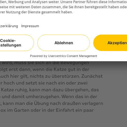
ch in der Box ein und aus und hält sich gerne
hritt übergehen und die Tür für einen kurzen
 reichen für den Anfang aus. Bleibt die Katze
ausdehnen und die Tür bei jedem Mal etwas
st, das Verhalten des Tiers gut zu beobachten
 sich unwohl fühlt.
rt wird, muss sie sich an die Bewegungen
lgt erst dann, wenn die Katze gut in der
h hier gilt, nichts zu überstürzen. Zunächst
r hoch und setzt sie nach ein oder zwei
e Katze ruhig, kann man dazu übergehen, das
n und damit umherzugehen. Wenn das in der
, kann man die Übung nach draußen verlagern
Box im Garten oder in der Einfahrt ein paar