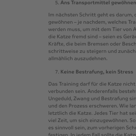
Ans Transportmittel gewöhne
Im nächsten Schritt geht es darum, 
gewöhnen – je nachdem, welches Tra
werden muss, um mit dem Tier von A 
die Katze fremd sind – seien es Ger
Kräfte, die beim Bremsen oder Beschl
schrittweise zu steigern und zunäch
allmählich auszudehnen.
Keine Bestrafung, kein Stress
Das Training darf für die Katze nich
verbunden sein. Anderenfalls besteht
Ungeduld, Zwang und Bestrafung sin
und den Prozess erschweren. Wie la
letztlich die Katze. Jedes Tier hat 
viel Zeit, um sich einzugewöhnen. S
es sinnvoll sein, zum vorherigen Sc
festigen. In jedem Fall sollte die Ka