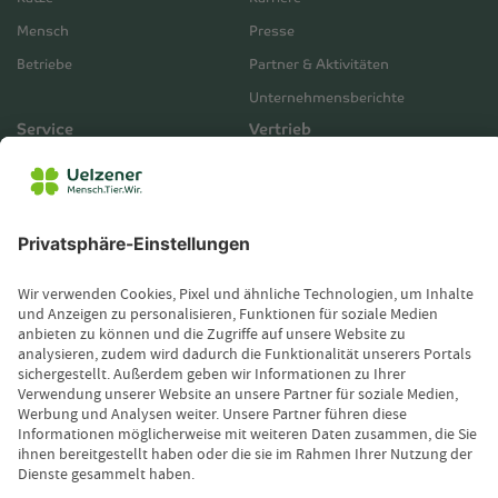
Mensch
Presse
Betriebe
Partner & Aktivitäten
Unternehmensberichte
Service
Vertrieb
Servicebereich
Vermittlerbereich
Kontakt
Leistungsfall melden
Produktinformationen anfordern
Wissenswertes
Magazin
Newsletter-Anmeldung
Copyright © 2026 Uelzener Tier-Magazin
Sitemap
Datenschutz
Impressum