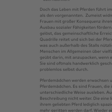
Doch das Leben mit Pferden führt i
als den vorgenannten. Zumeist widm
Frauen mit großer Konsequenz ihre
Ausbau sozialer Fähigkeiten fördern
gelöst, das gemeinschaftliche Erreic
Quadrille reitet und sich bei der Pfer
was auch außerhalb des Stalls nützl
Menschen im Allgemeinen über vielfäl
geübt darin, mit anzupacken, wenn e
Sie sind oftmals handwerklich gesch
problemlos selbst durch.
Pferdemädchen
werden erwachsen un
Pferdemädchen
. Es sind Frauen, die
unterschiedliche Weise ausleben. A
Beschreibung nicht weiter. Die eine l
ihrem geliebten Pferd lediglich spazi
mehr geritten werden darf. Wieder ei