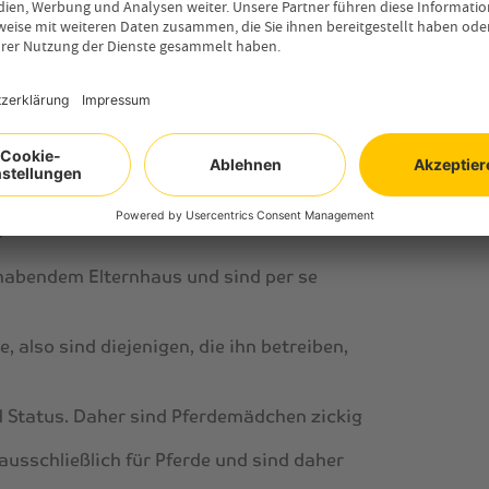
rteile
rrogant, verwöhnt, zickig oder oberflächlich. Ab
rigen auf viele andere Menschen. Setzt man sich
inander trifft man auf viele Vorurteile und
gsten:
bendem Elternhaus und sind per se
, also sind diejenigen, die ihn betreiben,
d Status. Daher sind
Pferdemädchen
zickig
ausschließlich für Pferde und sind daher