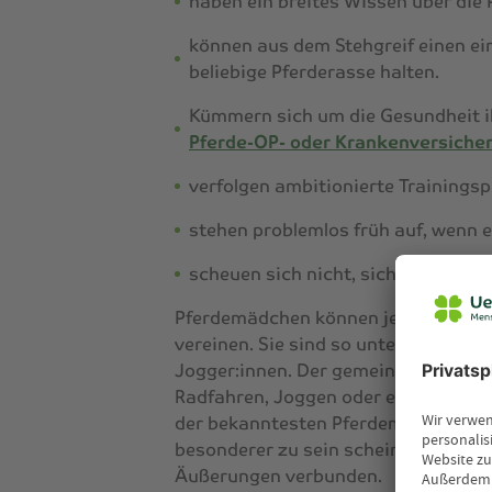
haben ein breites Wissen über die
können aus dem Stehgreif einen ei
beliebige Pferderasse halten.
Kümmern sich um die Gesundheit ih
Pferde-OP- oder Krankenversiche
verfolgen ambitionierte Trainingsp
stehen problemlos früh auf, wenn es
scheuen sich nicht, sich die Hände
Pferdemädchen
können jedes dieser 
vereinen. Sie sind so unterschiedli
Jogger:innen. Der gemeinsame Nenner 
Radfahren, Joggen oder eben Pferde.
der bekanntesten
Pferdemädchen
. 
besonderer zu sein scheint. Denn mi
Äußerungen verbunden.