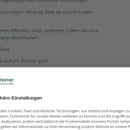
 Physiologie und Anatomie von Pferden.
nstündigen Vortrag über so ziemlich jede
res Pferdes, unter anderem indem sie eine
rung
abschließen.
läne
 auf ein Turnier geht.
 dreckig zu machen.
und noch viele weitere Merkmale in sich
ch wie Fußballjungs, Radfahr-Menschen oder
ist jeweils das Interesse für Fußball,
 So ist
Pippi Langstrumpf
vielleicht sogar eines
Nur, dass der Begriff
Pferdemädchen
ein ganz
t ihm sind häufig negative und herablassende