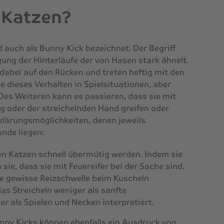
 Katzen?
 auch als Bunny Kick bezeichnet. Der Begriff
ng der Hinterläufe der von Hasen stark ähnelt.
 dabei auf den Rücken und treten heftig mit den
e dieses Verhalten in Spielsituationen, aber
Des Weiteren kann es passieren, dass sie mit
 oder der streichelnden Hand greifen oder
Erklärungsmöglichkeiten, denen jeweils
nde liegen:
en Katzen schnell übermütig werden. Indem sie
 sie, dass sie mit Feuereifer bei der Sache sind.
e gewisse Reizschwelle beim Kuscheln
das Streicheln weniger als sanfte
 als Spielen und Necken interpretiert.
unny Kicks können ebenfalls ein Ausdruck von