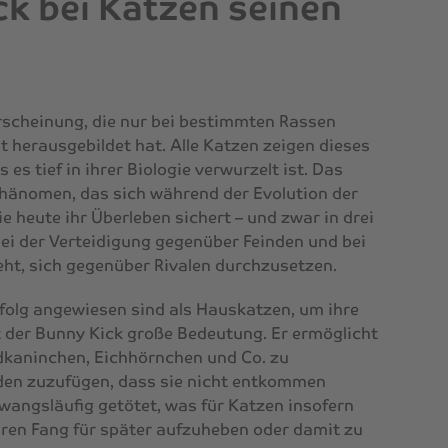
k bei Katzen seinen
Erscheinung, die nur bei bestimmten Rassen
eit herausgebildet hat. Alle Katzen zeigen dieses
 es tief in ihrer Biologie verwurzelt ist. Das
 Phänomen, das sich während der Evolution der
e heute ihr Überleben sichert – und zwar in drei
bei der Verteidigung gegenüber Feinden und bei
ht, sich gegenüber Rivalen durchzusetzen.
rfolg angewiesen sind als Hauskatzen, um ihre
 der Bunny Kick große Bedeutung. Er ermöglicht
ldkaninchen, Eichhörnchen und Co. zu
aden zuzufügen, dass sie nicht entkommen
zwangsläufig getötet, was für Katzen insofern
 ihren Fang für später aufzuheben oder damit zu