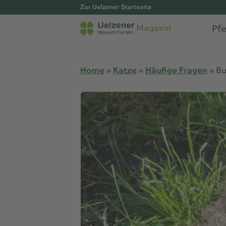
Zur Uelzener Startseite
Pf
Magazin
Home
»
Katze
»
Häufige Fragen
»
Bu