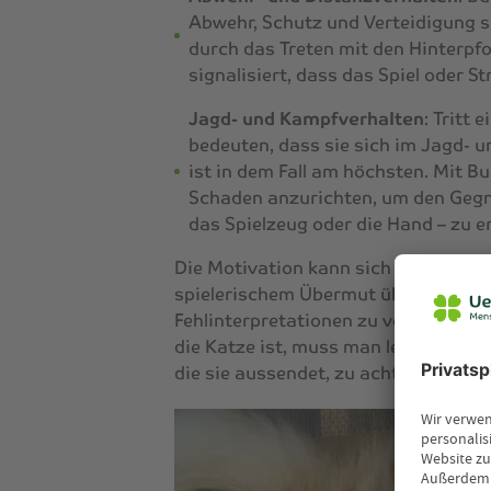
Abwehr, Schutz und Verteidigung sei
durch das Treten mit den Hinterpf
signalisiert, dass das Spiel oder St
Jagd- und Kampfverhalten
: Tritt
bedeuten, dass sie sich im Jagd-
ist in dem Fall am höchsten. Mit B
Schaden anzurichten, um den Gegne
das Spielzeug oder die Hand – zu e
Die Motivation kann sich innerhalb k
spielerischem Übermut über den A
Fehlinterpretationen zu vermeiden 
die Katze ist, muss man lernen, ihre
die sie aussendet, zu achten.