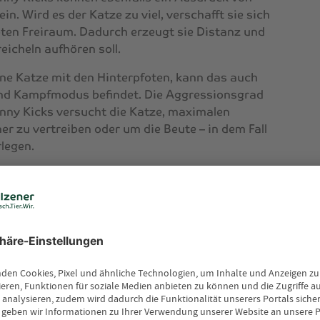
n. Wird es der Katze zu viel, verschafft sie sich
oten Freiraum. Dadurch erzeugt sie Distanz und
reicheln aufhören soll.
 eine Katze mit den Hinterpfoten, kann das auch
 und Kampfmodus befindet. Die Aggressionsgrad
unny Kicks versucht die Katze, maximalen
r zu vertreiben oder um die Beute – in dem Fall
rlegen.
urzer Zeit ändern und fließend von
bwehrmodus ins Kampfverhalten übergehen. Um
und einschätzen zu können, in welcher Stimmung
 Körpersprache zu deuten und auf die Signale,