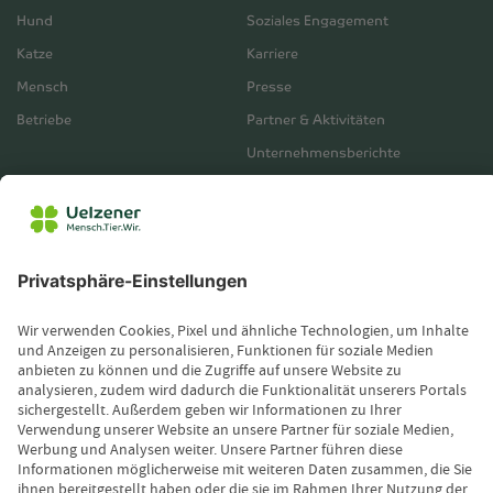
Hund
Soziales Engagement
Katze
Karriere
Mensch
Presse
Betriebe
Partner & Aktivitäten
Unternehmensberichte
Service
Vertrieb
Servicebereich
Vermittlerbereich
Kontakt
Leistungsfall melden
Produktinformationen anfordern
Wissenswertes
Magazin
Newsletter-Anmeldung