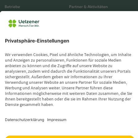
Betriebe
Partner & Aktivitäten
Unternehmensberichte
Service
Vertrieb
Servicebereich
Vermittlerbereich
Kontakt
Leistungsfall melden
Produktinformationen anfordern
Wissenswertes
Magazin
Newsletter-Anmeldung
Copyright © 2026 Uelzener Tier-Magazin
Sitemap
Datenschutz
Impressum
Cookie-Einstellungen