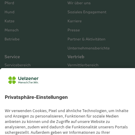
Pferd
Wir über uns
Hund
Soziales Engagement
Katze
Karriere
Mensch
Presse
Betriebe
Partner & Aktivitäten
Unternehmensberichte
Service
Vertrieb
Servicebereich
Vermittlerbereich
Kontakt
Leistungsfall melden
Produktinformationen anfordern
Wissenswertes
Magazin
Newsletter-Anmeldung