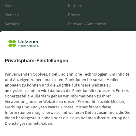
Katze
Karriere
Mensch
Presse
Betriebe
Partner & Aktivitäten
Unternehmensberichte
Service
Vertrieb
Servicebereich
Vermittlerbereich
Kontakt
Leistungsfall melden
Produktinformationen anfordern
Wissenswertes
Magazin
Newsletter-Anmeldung
Copyright © 2026 Uelzener Tier-Magazin