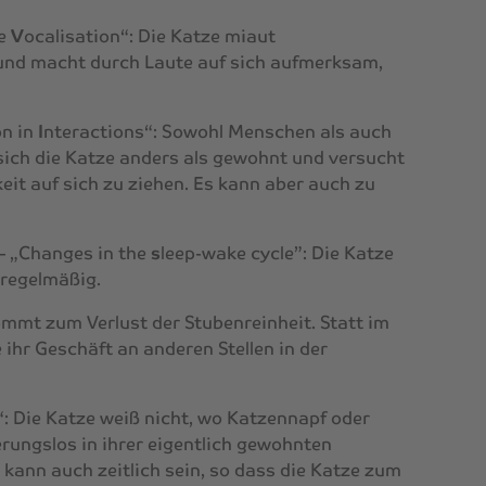
ve
V
ocalisation“: Die Katze miaut
 und macht durch Laute auf sich aufmerksam,
on in
I
nteractions“: Sowohl Menschen als auch
sich die Katze anders als gewohnt und versucht
it auf sich zu ziehen. Es kann aber auch zu
– „Changes in the
s
leep-wake cycle”: Die Katze
nregelmäßig.
ommt zum Verlust der Stubenreinheit. Statt im
 ihr Geschäft an anderen Stellen in der
“: Die Katze weiß nicht, wo Katzennapf oder
erungslos in ihrer eigentlich gewohnten
ann auch zeitlich sein, so dass die Katze zum