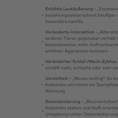
Erhöhte Lautäußerung
– „Excessi
beziehungsweise schreit häufiger
besonders nachts.
Veränderte Interaktion
–„Alterati
anderen Tieren gegenüber verhält 
beispielsweise, mehr Aufmerksamke
erhöhter Aggression kommen.
Veränderter Schlaf-/Wach-Zyklus
schläft mehr, schlecht oder sehr u
Unreinheit
– „
H
ouse-soiling“: Es k
Katzenklo verrichtet die Samtpfote
Wohnung.
Desorientierung
– „
D
isorientation
Katzenklo stehen und läuft orienti
Umgebung umher. Desorientierung k