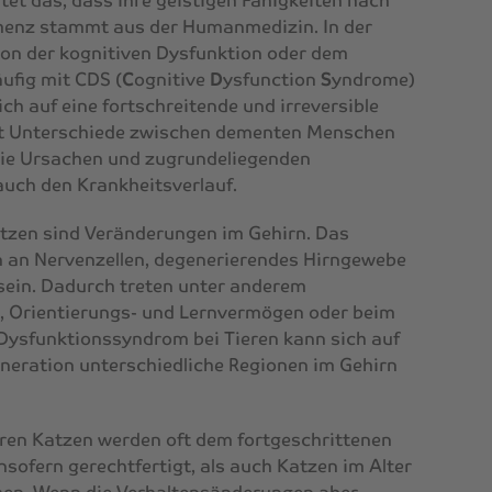
et das, dass ihre geistigen Fähigkeiten nach
menz stammt aus der Humanmedizin. In der
von der kognitiven Dysfunktion oder dem
ufig mit CDS (
C
ognitive
D
ysfunction
S
yndrome)
ich auf eine fortschreitende und irreversible
ibt Unterschiede zwischen dementen Menschen
die Ursachen und zugrundeliegenden
auch den Krankheitsverlauf.
atzen sind Veränderungen im Gehirn. Das
 an Nervenzellen, degenerierendes Hirngewebe
 sein. Dadurch treten unter anderem
, Orientierungs- und Lernvermögen oder beim
 Dysfunktionssyndrom bei Tieren kann sich auf
generation unterschiedliche Regionen im Gehirn
eren Katzen werden oft dem fortgeschrittenen
nsofern gerechtfertigt, als auch Katzen im Alter