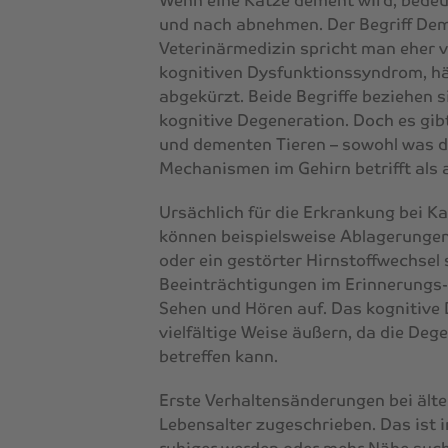
Wenn eine Katze dement wird, bedeut
und nach abnehmen. Der Begriff De
Veterinärmedizin spricht man eher 
kognitiven Dysfunktionssyndrom, hä
abgekürzt. Beide Begriffe beziehen s
kognitive Degeneration. Doch es g
und dementen Tieren – sowohl was 
Mechanismen im Gehirn betrifft als 
Ursächlich für die Erkrankung bei K
können beispielsweise Ablagerungen
oder ein gestörter Hirnstoffwechsel
Beeinträchtigungen im Erinnerungs-
Sehen und Hören auf. Das kognitive
vielfältige Weise äußern, da die De
betreffen kann.
Erste Verhaltensänderungen bei ält
Lebensalter zugeschrieben. Das ist i