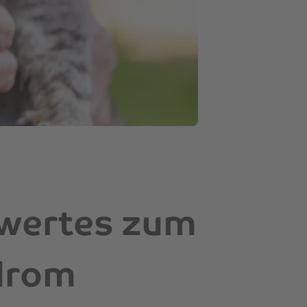
swertes zum
drom