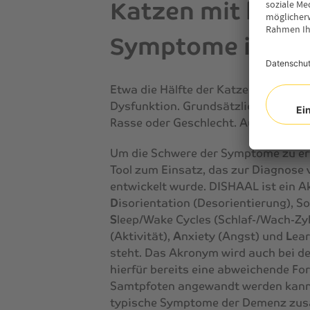
Katzen mit kogni
Symptome im Üb
Etwa die Hälfte der Katzen ab 15 J
Dysfunktion. Grundsätzlich können 
Rasse oder Geschlecht. Auch jünger
Um die Schwere der Symptome zu er
Tool zum Einsatz, das zur Diagnose 
entwickelt wurde. DISHAAL ist ein Ak
D
isorientation (Desorientierung), S
S
leep/Wake Cycles (Schlaf-/Wach-Zy
(Aktivität),
A
nxiety (Angst) und
L
ear
steht. Das Akronym wird auch bei de
hierfür bereits eine abweichende For
Samtpfoten angewandt werden kann
typische Symptome der Demenz zu