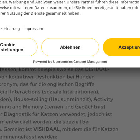
tiver Dysfunktion:
erblick
ahren zeigen Symptome der kognitiven
alle Katzen daran erkranken, unabhängig von
e Samtpfoten können betroffen sein.
fassen, kommt beispielsweise das DISHAAL-
von kognitiver Dysfunktion bei Hunden
ronym, das für die englischen Begriffe
ocial
I
nteractions (soziale Interaktionen),
klen),
H
ouse-soiling (Hausunreinheit),
A
ctivity
ning and Memory (Lernen und Gedächtnis)
r Diagnostik für Katzen verwendet, jedoch ist
m entwickelt worden, die speziell bei
. Gemeint ist
VISHDAAL
, mit dem die für Katzen
sammengefasst werden: