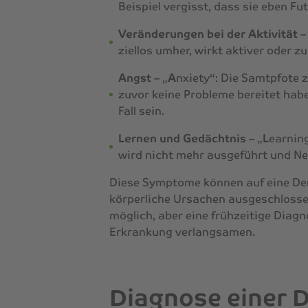
Beispiel vergisst, dass sie eben F
Veränderungen bei der Aktivität
–
ziellos umher, wirkt aktiver oder 
Angst
– „
A
nxiety“: Die Samtpfote z
zuvor keine Probleme bereitet hab
Fall sein.
Lernen und Gedächtnis
– „
L
earning
wird nicht mehr ausgeführt und Ne
Diese Symptome können auf eine Dem
körperliche Ursachen ausgeschlossen
möglich, aber eine frühzeitige Diag
Erkrankung verlangsamen.
Diagnose einer 