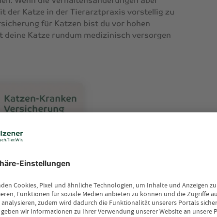
hen. Wenn die Verhaltensänderungen aber
it der Katze in der Tierarztpraxis vorstellig zu
sicherung für Katzen
bist du vor hohen
t deine Katze rundum medizinisch versorgen