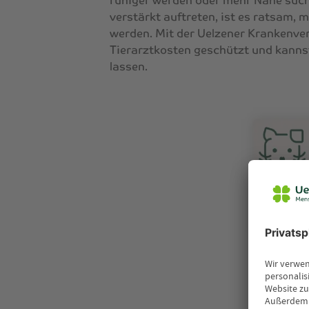
ruhiger werden oder mehr Nähe suc
verstärkt auftreten, ist es ratsam, m
werden. Mit der
Uelzener Krankenver
Tierarztkosten geschützt und kanns
lassen.