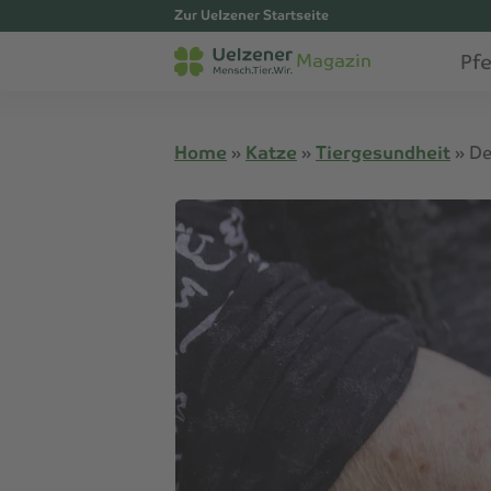
Zur Uelzener Startseite
Pf
Magazin
Home
»
Katze
»
Tiergesundheit
»
De