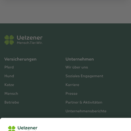
Versicherungen
Unternehmen
Pferd
Wir über uns
Hund
Soziales Engagement
Katze
Karriere
Mensch
Presse
Betriebe
Partner & Aktivitäten
Unternehmensberichte
Service
Vertrieb
Servicebereich
Vermittlerbereich