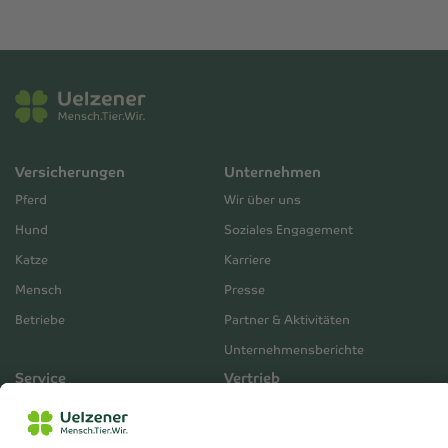
Versicherungen
Unternehmen
Pferd
Wir über uns
Hund
Soziales Engagement
Katze
Karriere
Mensch
Presse
Betriebe
Partner & Aktivitäten
Unternehmensberichte
Service
Vertrieb
Servicebereich
Vermittlerbereich
Kontakt