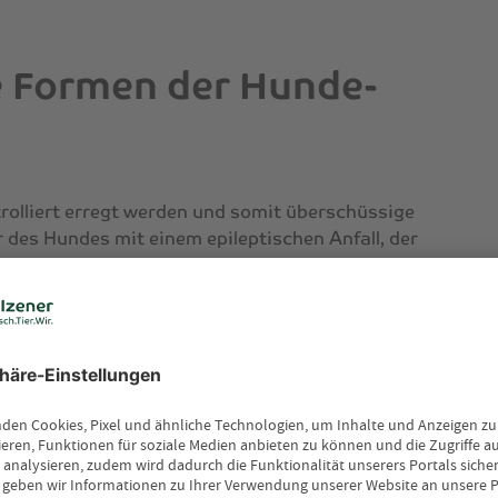
e Formen der Hunde-
rolliert erregt werden und somit überschüssige
r des Hundes mit einem epileptischen Anfall, der
ten dauern kann. Kommt es wiederholt zu
eine andere körperliche Ursache, spricht man
dlich ausgeprägt sein:
 Körper des Hundes krampft. Möglicherweise
eichelt und setzt Kot und Urin ab. Es kann auch
i dieser Art von Anfall findet die
statt.