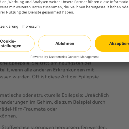
sich die Krampfanfälle auf einzelne
uckungen im Gesicht oder einzelner Gliedmaßen
em ein sonderbares Verhalten. Sie schnappen
hwanz oder starren ins Leere. Im Regelfall
 nur in einem bestimmten Teil des Gehirns.
i Formen der Epilepsie differenziert:
che Epilepsie: Sie tritt am häufigsten bei
tellt, wenn alle anderen Erkrankungen mit
sen wurden. Oft ist diese Art der Epilepsie
matische oder strukturelle Epilepsie: Ursächlich
ränderungen im Gehirn, die zum Beispiel durch
hädel-Hirn-Traumata oder
können.
h Stoffwechselstörungen hervorgerufen werden.