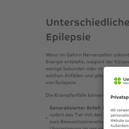
Unterschiedlich
Epilepsie
Wenn im Gehirn Nervenzellen unkont
Energie entsteht, reagiert der Körpe
wenige Sekunden oder mehrere Minu
solchen Anfällen und gibt es dafür k
von Epilepsie.
Die Krampfanfälle können unterschie
Generalisierter Anfall
: Der ganze
rudert das Tier mit den Beinen, sp
zum Bewusstseinsverlust kommen. Be
Übererregung im gesamten Gehirn 