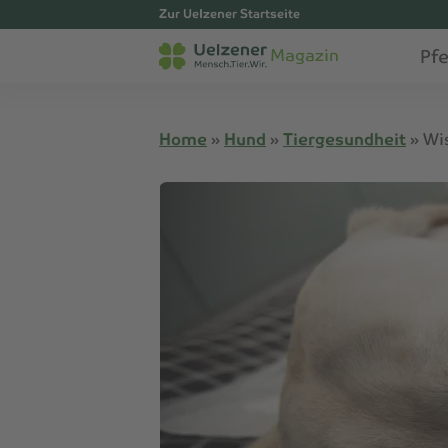
Zur Uelzener Startseite
Pf
Magazin
Home
»
Hund
»
Tiergesundheit
»
Wi