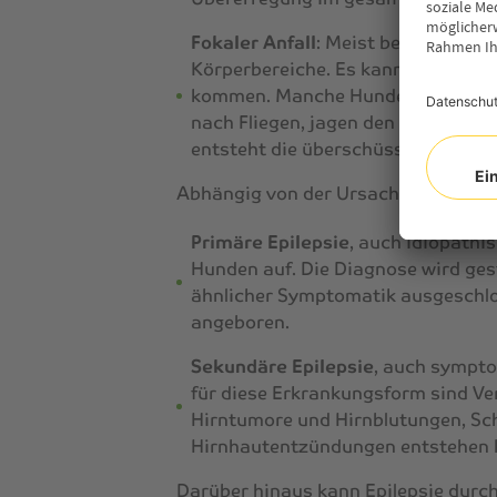
Fokaler Anfall
: Meist beschränken 
Körperbereiche. Es kann etwa zu Z
kommen. Manche Hunde zeigen zud
nach Fliegen, jagen den eigenen Sc
entsteht die überschüssige Energie
Abhängig von der Ursache werden zwe
Primäre Epilepsie
, auch idiopathis
Hunden auf. Die Diagnose wird ges
ähnlicher Symptomatik ausgeschlos
angeboren.
Sekundäre Epilepsie
, auch sympto
für diese Erkrankungsform sind Ve
Hirntumore und Hirnblutungen, Sc
Hirnhautentzündungen entstehen 
Darüber hinaus kann Epilepsie durc