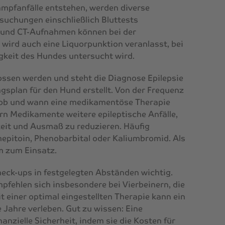
mpfanfälle entstehen, werden diverse
suchungen einschließlich Bluttests
- und CT-Aufnahmen können bei der
 wird auch eine Liquorpunktion veranlasst, bei
gkeit des Hundes untersucht wird.
sen werden und steht die Diagnose Epilepsie
ngsplan für den Hund erstellt. Von der Frequenz
b, ob und wann eine medikamentöse Therapie
rn Medikamente weitere epileptische Anfälle,
igkeit und Ausmaß zu reduzieren. Häufig
mepitoin, Phenobarbital oder Kaliumbromid. Als
 zum Einsatz.
heck-ups in festgelegten Abständen wichtig.
fehlen sich insbesondere bei Vierbeinern, die
einer optimal eingestellten Therapie kann ein
 Jahre verleben. Gut zu wissen: Eine
nanzielle Sicherheit, indem sie die Kosten für