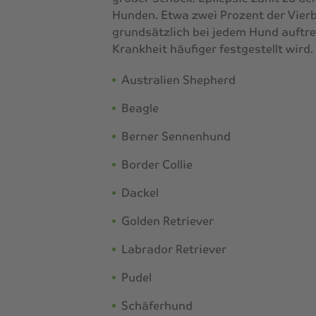
Hunden. Etwa zwei Prozent der Vierb
grundsätzlich bei jedem Hund auftret
Krankheit häufiger festgestellt wir
Australien Shepherd
Beagle
Berner Sennenhund
Border Collie
Dackel
Golden Retriever
Labrador Retriever
Pudel
Schäferhund