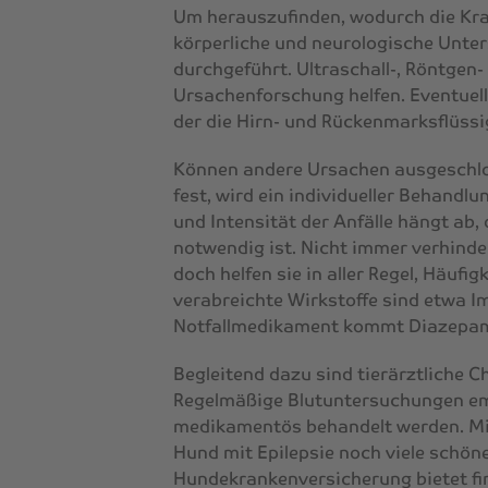
Um herauszufinden, wodurch die Kra
körperliche und neurologische Unter
durchgeführt. Ultraschall-, Röntgen
Ursachenforschung helfen. Eventuell
der die Hirn- und Rückenmarksflüssi
Können andere Ursachen ausgeschlos
fest, wird ein individueller Behandlu
und Intensität der Anfälle hängt a
notwendig ist. Nicht immer verhinde
doch helfen sie in aller Regel, Häuf
verabreichte Wirkstoffe sind etwa I
Notfallmedikament kommt Diazepam
Begleitend dazu sind tierärztliche C
Regelmäßige Blutuntersuchungen emp
medikamentös behandelt werden. Mit 
Hund mit Epilepsie noch viele schöne
Hundekrankenversicherung
bietet fi