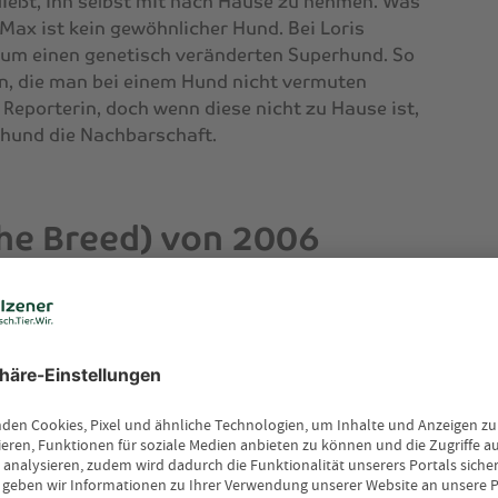
ießt, ihn selbst mit nach Hause zu nehmen. Was
 Max ist kein gewöhnlicher Hund. Bei Loris
um einen genetisch veränderten Superhund. So
en, die man bei einem Hund nicht vermuten
 Reporterin, doch wenn diese nicht zu Hause ist,
erhund die Nachbarschaft.
The Breed) von 2006
 fliegt mit einem Wasserflugzeug zu einer
nsel. Dort hat die Gruppe viel Spaß, sie
mt ein jähes Ende als die jungen Leute von
en. Die jungen Leute finden heraus, dass die
r Insel liegenden von Menschen verlassenen
rückgelassenen Hunde haben sich vermehrt
. Sie tauchen auch an sicher geglaubten Orten
überraschenden und für die Menschen grausig