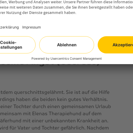
n. Bei dem Versuch, die Insel mit dem Flugzeug
itglieder der Gruppe fest, dass dieses zerstört
wurde. Jeder Fluchtweg scheint durch die Hunde
leicht doch ein möglicher rettender Ausweg
t deine Angst (Cuerdas)
itdem querschnittsgelähmt. Sie ist auf die Hilfe
rdings haben die beiden kein gutes Verhältnis.
seiner Tochter durch einen gemeinsamen Urlaub
gemeinsam mit Elenas Therapiehund auf dem
äferhund mit einer unbekannten Krankheit an.
wird für Vater und Tochter gefährlich. Nachdem