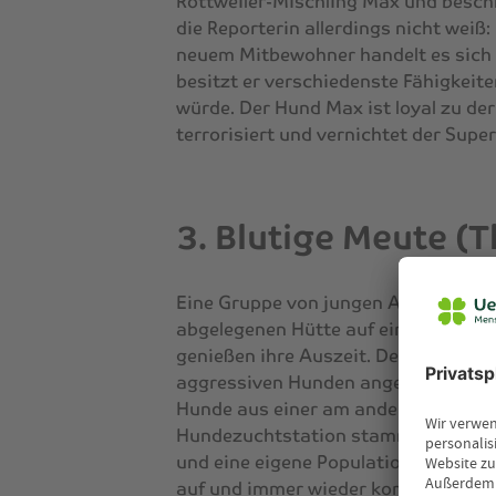
Rottweiler-Mischling Max und beschl
die Reporterin allerdings nicht weiß:
neuem Mitbewohner handelt es sich 
besitzt er verschiedenste Fähigkeit
würde. Der Hund Max ist loyal zu der
terrorisiert und vernichtet der Sup
3. Blutige Meute (
Eine Gruppe von jungen Amerikanern
abgelegenen Hütte auf einer kleinen I
genießen ihre Auszeit. Der Spaß nim
aggressiven Hunden angegriffen werd
Hunde aus einer am anderen Ende de
Hundezuchtstation stammen. Die zu
und eine eigene Population gebildet
auf und immer wieder kommt es zu 