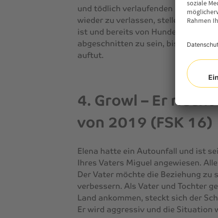
und tödlich verlaufenden Begegnunge
wieder zu verlassen, stellen einige M
ist und bereits von Hunden besetzt 
abgeschnitten zu sein, bis sich viel
auftut.
4. Growl – Er riech
von 2019 (FSK 16)
Elena hatte ein Autounfall und ist se
Ihres Vaters Miguel angewiesen. Alle
Der Vater möchte die Beziehung zu 
verbessern. Als Vater und Tochter 
Land ankommen, steckt sich der Sch
Er wird aggressiv und die Situation 