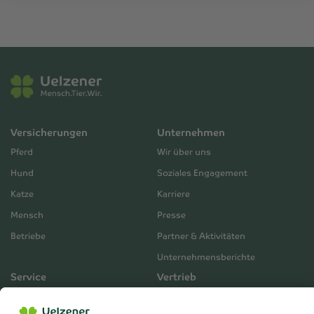
Versicherungen
Unternehmen
Pferd
Wir über uns
Hund
Soziales Engagement
Katze
Karriere
Mensch
Presse
Betriebe
Partner & Aktivitäten
Unternehmensberichte
Service
Vertrieb
Servicebereich
Vermittlerbereich