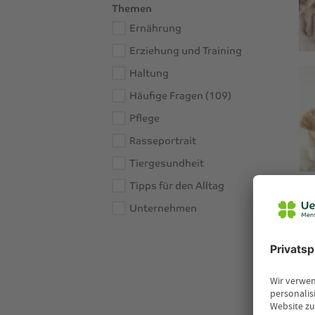
Themen
Ernährung
Erziehung und Training
Haltung
Häufige Fragen (109)
Pflege
Rasseportrait
Tiergesundheit
Tipps für den Alltag
Unternehmen