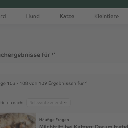
erd
Hund
Katze
Kleintiere
chergebnisse für ‘’
che
ige 103 - 108 von 109 Ergebnissen für ‘’
Sortieren
tieren nach:
nach:
Häufige Fragen
Milchtritt bei Katzen: Darum trete