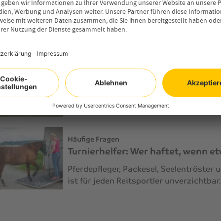
Warum schnurren Katzen?
Eine schnurrende Katze drückt Wohlbefi
zumindest eine häufige Annahme.…
Häufige Fragen
Wolfskralle: Welche Funktion hat 
Hat dein Hund eine Wolfskralle? Was hin
bei der Pflege…
Häufige Fragen
Turnierhelfer: Wer haftet, wenn e
Pferdepfleger, Packesel, Seelentröster u
ist für jeden Reitsportler unverzichtba