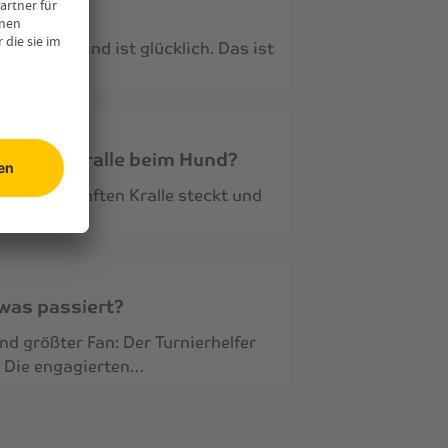
nden aus und ist glücklich. Das ist
die Wolfskralle beim Hund?
ter der fünften Kralle steckt und
twas passiert?
nd größter Fan: Der Turnierhelfer
r. Die engagierten…