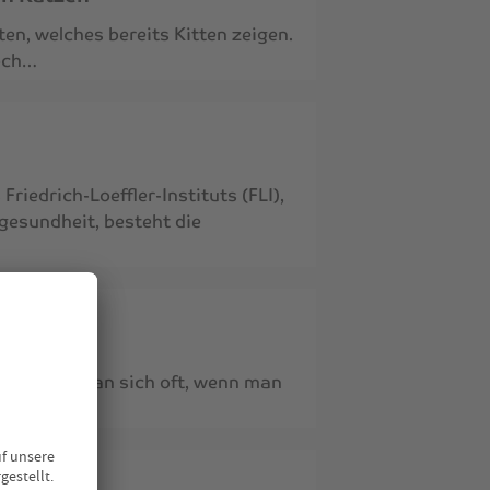
lten, welches bereits Kitten zeigen.
och…
iedrich-Loeffler-Instituts (FLI),
gesundheit, besteht die
?
 wünscht man sich oft, wenn man