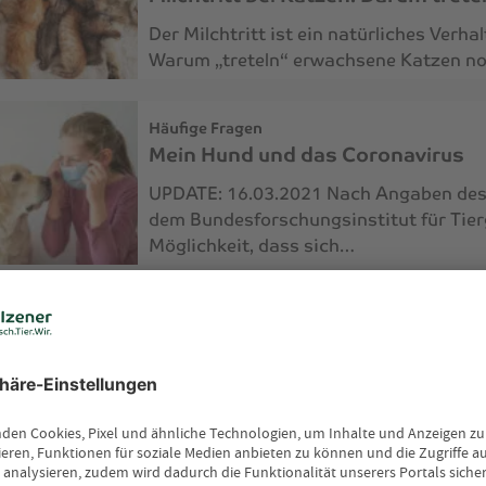
Der Milchtritt ist ein natürliches Verha
Warum „treteln“ erwachsene Katzen n
Häufige Fragen
Mein Hund und das Coronavirus
UPDATE: 16.03.2021 Nach Angaben des Fr
dem Bundesforschungsinstitut für Tier
Möglichkeit, dass sich…
Häufige Fragen
Können Katzen im Dunkeln sehen
Wie eine Katze im Dunkeln sehen – das
wieder…
Häufige Fragen