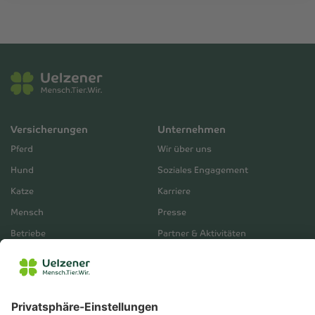
Versicherungen
Unternehmen
Pferd
Wir über uns
Hund
Soziales Engagement
Katze
Karriere
Mensch
Presse
Betriebe
Partner & Aktivitäten
Unternehmensberichte
Service
Vertrieb
Servicebereich
Vermittlerbereich