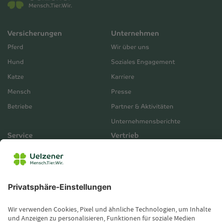
Versicherungen
Unternehmen
Pferd
Wir über uns
Hund
Soziales Engagement
Katze
Karriere
Mensch
Presse
Betriebe
Partner & Aktivitäten
Unternehmensberichte
Service
Vertrieb
Servicebereich
Vermittlerbereich
Kontakt
Leistungsfall melden
Produktinformationen anfordern
Wissenswertes
Magazin