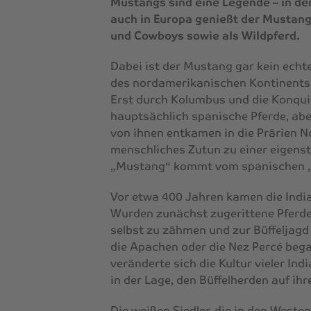
Mustangs sind eine Legende – in den
auch in Europa genießt der Mustang 
und Cowboys sowie als Wildpferd.
Dabei ist der Mustang gar kein echte
des nordamerikanischen Kontinents 
Erst durch Kolumbus und die Konqui
hauptsächlich spanische Pferde, aber
von ihnen entkamen in die Prärien 
menschliches Zutun zu einer eigens
„Mustang“ kommt vom spanischen „
Vor etwa 400 Jahren kamen die India
Wurden zunächst zugerittene Pferde 
selbst zu zähmen und zur Büffeljag
die Apachen oder die Nez Percé beg
veränderte sich die Kultur vieler In
in der Lage, den Büffelherden auf i
Die weißen Siedler, die in den West