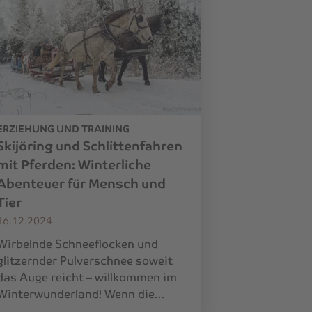
ERZIEHUNG UND TRAINING
Skijöring und Schlittenfahren
mit Pferden: Winterliche
Abenteuer für Mensch und
Tier
16.12.2024
Wirbelnde Schneeflocken und
glitzernder Pulverschnee soweit
das Auge reicht – willkommen im
Winterwunderland! Wenn die…