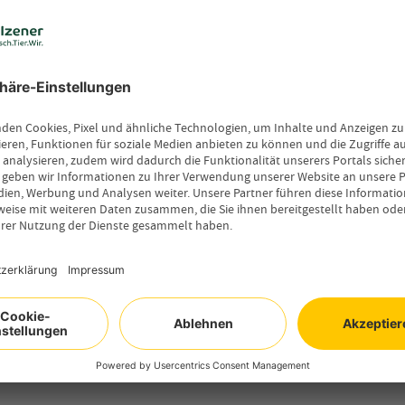
nem Stockmaß etwa zwischen 145 und 160 cm.
e Hufe, oft einen leicht ramsnasigen Kopf und
kommen vor, einschließlich diverser
ng in der Wildnis sind Mustangs robust, zäh,
sind sie auch unabhängig, temperamentvoll,
khaltend gegenüber Menschen. Sie sind aber
d passen sich schnell an den Menschen an.
 Western- und Distanzpferde und für das
uch Züchter in Europa, die Mustangs züchten