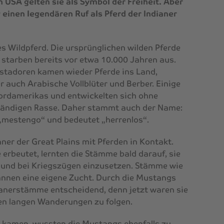
 USA gelten sie als Symbol der Freiheit. Aber
einen legendären Ruf als Pferd der Indianer
s Wildpferd. Die ursprünglichen wilden Pferde
starben bereits vor etwa 10.000 Jahren aus.
stadoren kamen wieder Pferde ins Land,
 auch Arabische Vollblüter und Berber. Einige
Nordamerikas und entwickelten sich ohne
tändigen Rasse. Daher stammt auch der Name:
mestengo“ und bedeutet „herrenlos“.
ner der Great Plains mit Pferden in Kontakt.
erbeutet, lernten die Stämme bald darauf, sie
d und bei Kriegszügen einzusetzen. Stämme wie
annen eine eigene Zucht. Durch die Mustangs
dianerstämme entscheidend, denn jetzt waren sie
hren langen Wanderungen zu folgen.
en kamen, wussten die Mustangs ebenfalls zu