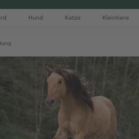
erd
Hund
Katze
Kleintiere
tang