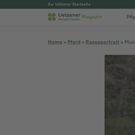
Zur Uelzener Startseite
Pf
Magazin
Home
»
Pferd
»
Rasseportrait
»
Mus