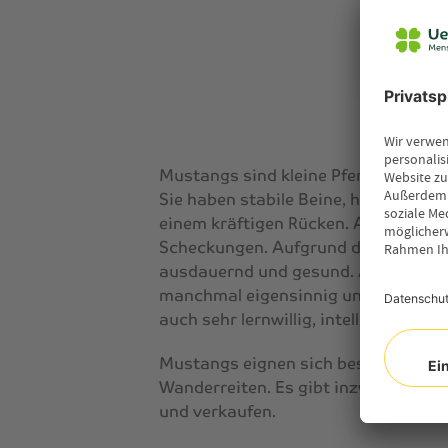
Mustangs sind kleine Pferde mit ei
Sie haben stabile Beine, harte klein
einem kräftigen Rücken. Alle Farben 
Scheckungen. Aufgrund der Entwicklu
ausdauernd und gesund. Allerdings 
manchmal eigensinnig und oft zurüc
auch sehr lernwillig, intelligent un
Mustangs eignen sich besonders als
Wanderreiten. Es gibt inzwischen a
und verkaufen.