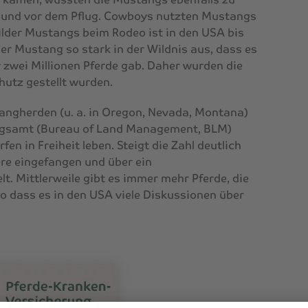
rd und vor dem Pflug. Cowboys nutzten Mustangs
wilder Mustangs beim Rodeo ist in den USA bis
der Mustang so stark in der Wildnis aus, dass es
 zwei Millionen Pferde gab. Daher wurden die
hutz gestellt wurden.
angherden (u. a. in Oregon, Nevada, Montana)
gsamt (Bureau of Land Management, BLM)
n in Freiheit leben. Steigt die Zahl deutlich
ere eingefangen und über ein
. Mittlerweile gibt es immer mehr Pferde, die
so dass es in den USA viele Diskussionen über