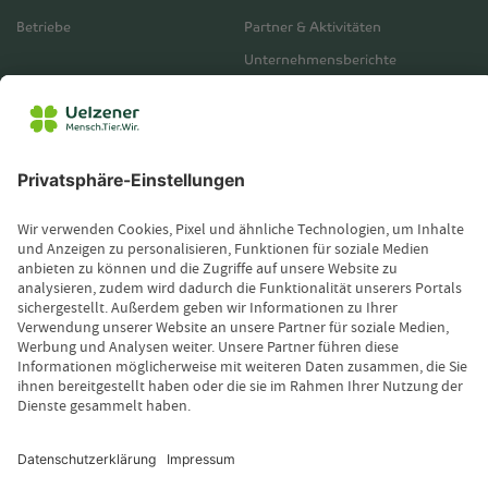
Betriebe
Partner & Aktivitäten
Unternehmensberichte
Service
Vertrieb
Servicebereich
Vermittlerbereich
Kontakt
Leistungsfall melden
Produktinformationen anfordern
Wissenswertes
Magazin
Newsletter-Anmeldung
Copyright © 2026 Uelzener Tier-Magazin
Sitemap
Datenschutz
Impressum
Cookie-Einstellungen