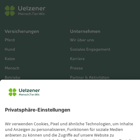
Versicherungen
Unternehmen
Pferd
Wir über uns
Hund
Soziales Engagement
Katze
Karriere
Mensch
Presse
Betriebe
Partner & Aktivitäten
Unternehmensberichte
Service
Vertrieb
Servicebereich
Vermittlerbereich
Kontakt
Leistungsfall melden
Produktinformationen anfordern