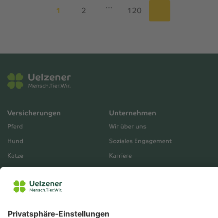
…
1
2
120
Versicherungen
Unternehmen
Pferd
Wir über uns
Hund
Soziales Engagement
Katze
Karriere
Mensch
Presse
Betriebe
Partner & Aktivitäten
Unternehmensberichte
Service
Vertrieb