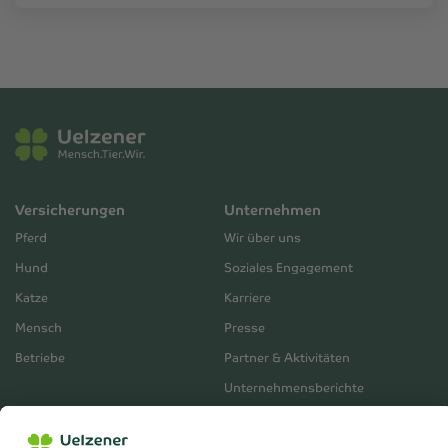
Versicherungen
Unternehmen
Pferd
Wir über uns
Hund
Soziales Engagement
Katze
Karriere
Mensch
Presse
Betriebe
Partner & Aktivitäten
Unternehmensberichte
Service
Vertrieb
Servicebereich
Vermittlerbereich