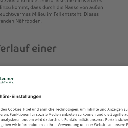
e aus und bildet Mikrorisse, die ein weiteres
. Hinzu kommt, dass durch die Nässe von außen
euchtwarmes Milieu im Fell entsteht. Dieses
agenden Nährboden.
rlauf einer
ens durch die Kombination aus Hautläsionen
Grund wird sie auch als „Regenräude“ oder
 Bakterien in die Haut eingedrungen sind,
nen hinein. Da es sich bei Dermatophilus
ium handelt, gedeiht es unter
 vermehrt es sich unter Luftabschluss in den