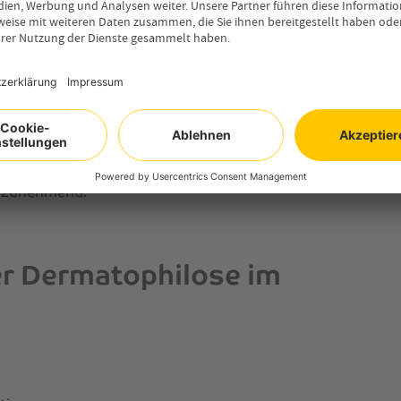
unächst Schwellungen, Rötungen und Pusteln.
ichtem oder langem Fell jedoch lange unbemerkt
nn weiter voran und breitet sich unter der Haut
onsherde auf, so dass nässende und eiternde
stens dann sichtbar, wenn das darüberliegende
erursachen nicht nur große Schmerzen, sondern
e Pferde entwickeln Fieber, was den
ibt die Infektion unbehandelt, verschlechtert
s zunehmend.
r Dermatophilose im