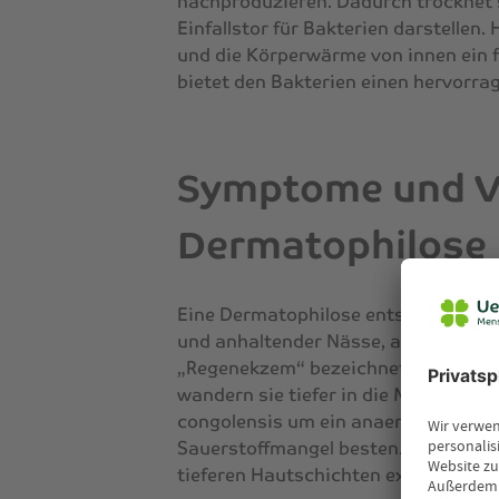
nachproduzieren. Dadurch trocknet si
Einfallstor für Bakterien darstellen
und die Körperwärme von innen ein f
bietet den Bakterien einen hervorr
Symptome und Ve
Dermatophilose
Eine Dermatophilose entsteht meist
und anhaltender Nässe, aus diesem 
„Regenekzem“ bezeichnet. Sobald die
wandern sie tiefer in die Mikroläsio
congolensis um ein anaerobes Bakter
Sauerstoffmangel besten. Demzufolge
tieferen Hautschichten exponentiell.