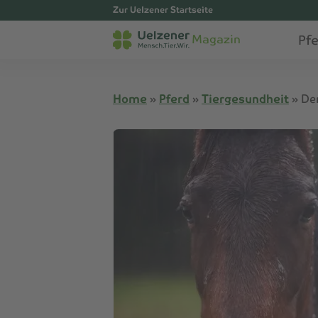
Zur Uelzener Startseite
Pf
Magazin
Home
»
Pferd
»
Tiergesundheit
»
De