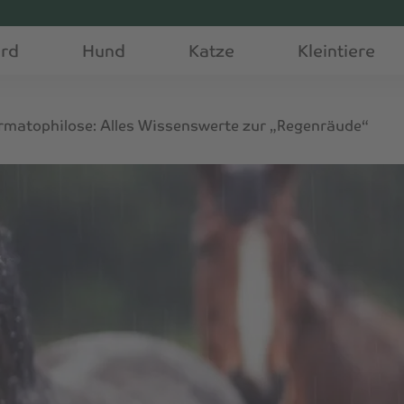
erd
Hund
Katze
Kleintiere
rmatophilose: Alles Wissenswerte zur „Regenräude“