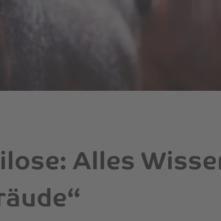
lose: Alles Wiss
räude“