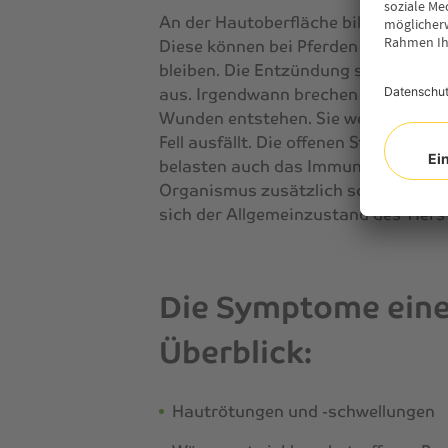
An der Hautoberfläche bilden sich z
Diese können bei Pferden mit sehr d
bleiben. Die Entzündung schreitet da
aus. Irgendwann brechen die Infekti
Wunden entstehen. Sie werden späte
Fell ausfällt. Die offenen Stellen v
belasten auch das Immunsystem. Viel
Organismus zusätzlich schwächt. Ble
sich der Allgemeinzustand des Tier
Die Symptome eine
Überblick:
Hautrötungen und -schwellungen