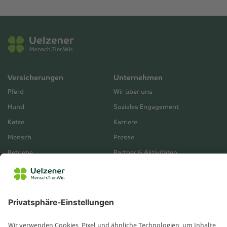
Versicherungen
Unternehmen
Pferd
Wir über uns
Hund
Soziales Engagement
Katze
Karriere
Mensch
Presse
Betriebe
Partner & Aktivitäten
Unternehmensberichte
Service
Vertrieb
Servicebereich
Vermittlerbereich
Kontakt
Leistungsfall melden