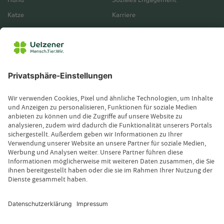
Hund
Soziales Engagement
Katze
Karriere
Mensch
Presse
Betriebe
Partner & Aktivitäten
Unternehmensberichte
Service
Vertrieb
Servicebereich
Vermittlerbereich
Kontakt
Leistungsfall melden
Produktinformationen anfordern
Wissenswertes
Magazin
Newsletter-Anmeldung