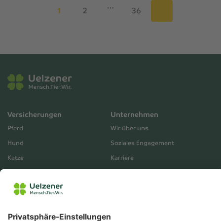
…
1
2
36
Versicherungen
Unternehmen
Pferd
Wir über uns
Hund
Soziales Engagement
Katze
Karriere
Mensch
Presse
Betriebe
Partner & Aktivitäten
Unternehmensberichte
Service
Vertrieb