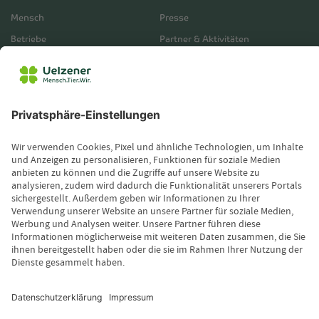
Mensch
Presse
Betriebe
Partner & Aktivitäten
Unternehmensberichte
Service
Vertrieb
Servicebereich
Vermittlerbereich
Kontakt
Leistungsfall melden
Produktinformationen anfordern
Wissenswertes
Magazin
Newsletter-Anmeldung
Copyright © 2026 Uelzener Tier-Magazin
Sitemap
Datenschutz
Impressum