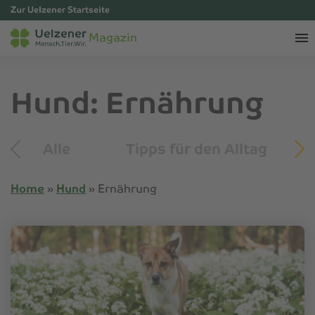
Zur Uelzener Startseite
Magazin
Hund: Ernährung
Alle
Tipps für den Alltag
Home
»
Hund
»
Ernährung