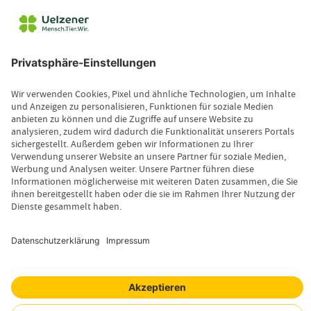
Betriebe
Partner & Aktivitäten
Unternehmensberichte
Service
Vertrieb
Servicebereich
Vermittlerbereich
Kontakt
Leistungsfall melden
Produktinformationen anfordern
Wissenswertes
Magazin
Newsletter-Anmeldung
Copyright © 2026 Uelzener Tier-Magazin
Sitemap
Datenschutz
Impressum
Cookie-Einstellungen